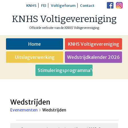
Skip
KNHS
FEI
Voltigeforum
Contact
to
KNHS Voltigevereniging
content
Officiële website van de KNHS Voltigevereniging
Home
KNHS Voltigevereniging
Uitslagverwerking
Wedstrijdkalender 2026
Stimuleringsprogramma’s
Wedstrijden
Evenementen
Wedstrijden
Evenementen