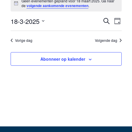
Geen evenementen gepland voor 18 maart 2025. Ga naar
Bericht
in
de
volgende aankomende evenementen
.
18
18-3-2025
Eveneme
Even
Zoeken
Dag
maart
weer
Selecteer
Zoeken
een
navig
2025
Vorige dag
Volgende dag
en
datum.
weergev
Abonneer op kalender
navigati