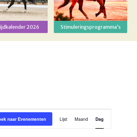
ijdkalender 2026
Stimuleringsprogramma’s
Evenement
oek naar Evenementen
Lijst
Maand
Dag
weergaven
navigatie