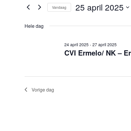
in.
25 april 2025
Vandaag
april
weergeven
Zoek
voor
Selecteer
2025
navigatie
Evenementen
een
Hele dag
met
datum.
keyword.
24 april 2025
-
27 april 2025
CVI Ermelo/ NK – E
Vorige dag