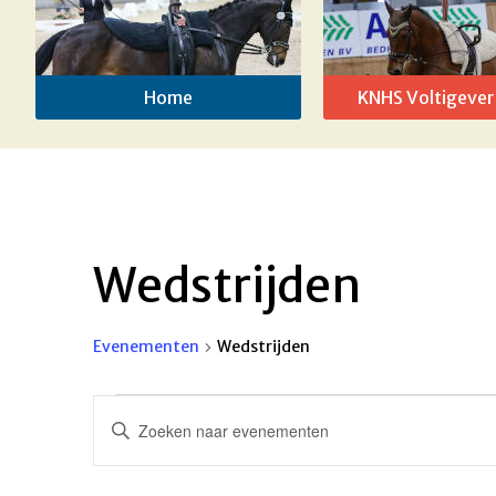
Home
KNHS Voltigever
Wedstrijden
Evenementen
Wedstrijden
Evenementen
Evenementen
Vul
in
Zoeken
een
keyword
25
en