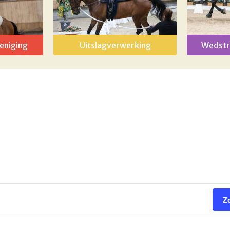
eniging
Uitslagverwerking
Wedstr
Z