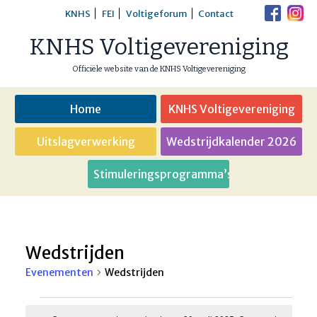
Skip
KNHS
FEI
Voltigeforum
Contact
to
KNHS Voltigevereniging
content
Officiële website van de KNHS Voltigevereniging
Home
KNHS Voltigevereniging
Uitslagverwerking
Wedstrijdkalender 2026
Stimuleringsprogramma’s
Wedstrijden
Evenementen
Wedstrijden
Evenementen