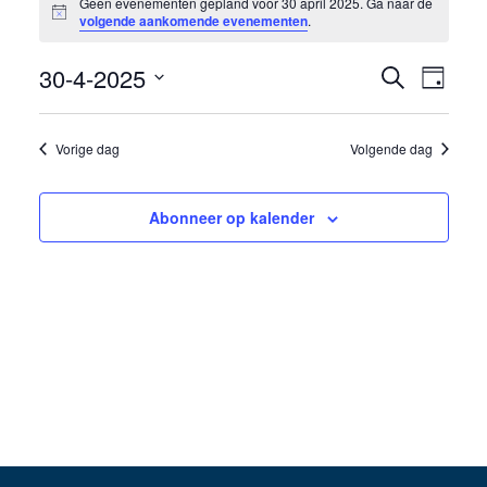
Geen evenementen gepland voor 30 april 2025. Ga naar de
Bericht
in
volgende aankomende evenementen
.
30
30-4-2025
Eveneme
Even
Zoeken
Dag
april
weer
Selecteer
Zoeken
een
navig
2025
Vorige dag
Volgende dag
en
datum.
weergev
Abonneer op kalender
navigati