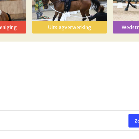
eniging
Uitslagverwerking
Wedstr
Z