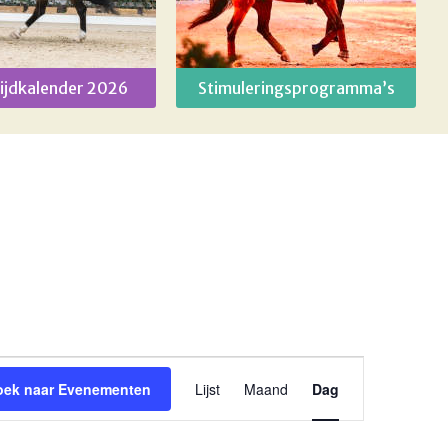
ijdkalender 2026
Stimuleringsprogramma’s
Evenement
oek naar Evenementen
Lijst
Maand
Dag
weergaven
navigatie