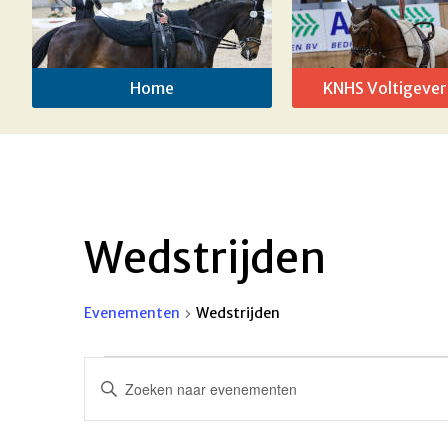
Home
KNHS Voltigever
Wedstrijden
Evenementen
Wedstrijden
Evenementen
Evenementen
Vul
in
Zoeken
een
keyword
6
en