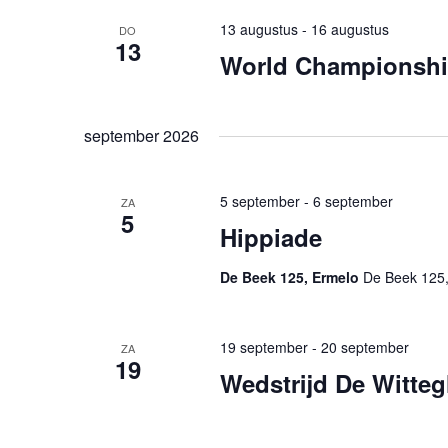
13 augustus
-
16 augustus
DO
13
World Championshi
september 2026
5 september
-
6 september
ZA
5
Hippiade
De Beek 125, Ermelo
De Beek 125,
19 september
-
20 september
ZA
19
Wedstrijd De Witteg