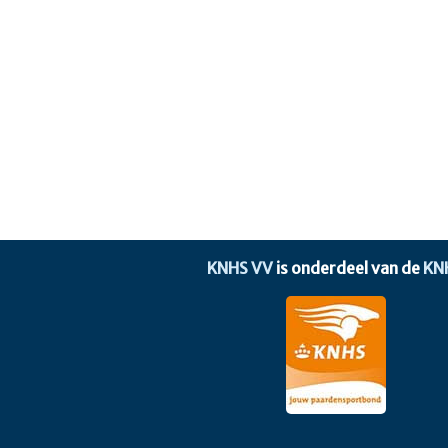
KNHS VV
is onderdeel van de
KN