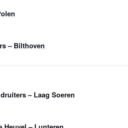
Polen
rs – Bilthoven
druiters – Laag Soeren
e Heuvel – Lunteren