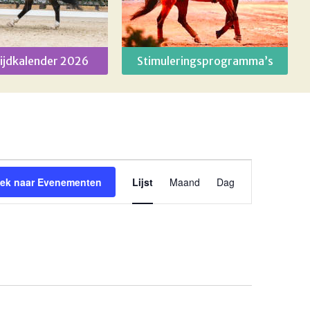
ijdkalender 2026
Stimuleringsprogramma’s
Evenement
ek naar Evenementen
Lijst
Maand
Dag
weergaven
navigatie