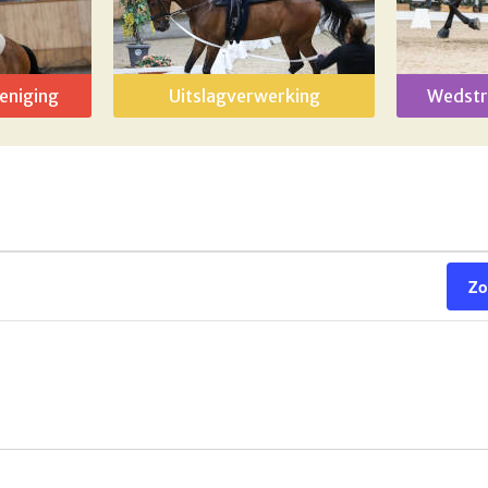
eniging
Uitslagverwerking
Wedstr
Zo