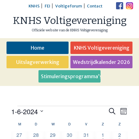
Skip
KNHS
FEI
Voltigeforum
Contact
to
KNHS Voltigevereniging
content
Officiële website van de KNHS Voltigevereniging
Home
KNHS Voltigevereniging
Uitslagverwerking
Wedstrijdkalender 2026
Stimuleringsprogramma’s
1-6-2024
Evenementen
Eveneme
Even
Zoeken
Maand
weer
Selecteer
Zoeken
M
MAANDAG
D
DINSDAG
W
WOENSDAG
D
DONDERDAG
V
VRIJDAG
Z
ZATERDAG
Z
ZONDAG
Kalender
een
navig
en
0
0
0
0
0
2
1
27
28
29
30
31
1
2
datum.
van