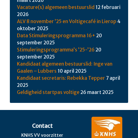
maart 2026
Vacature(s) algemeen bestuurslid
12 februari
2026
ALV 8 november ’25 en Voltigecafé in Lierop
4
oktober 2025
Data Stimuleringsprogramma 16+
20
september 2025
Stimuleringsprogramma’s ’25-’26
20
september 2025
Kandidaat algemeen bestuurslid: Inge van
Gaalen – Lubbers
10 april 2025
Kandidaat secretaris: Rebekka Tepper
7 april
2025
Geldigheid startpas voltige
26 maart 2025
Contact
KNHS VV voorzitter