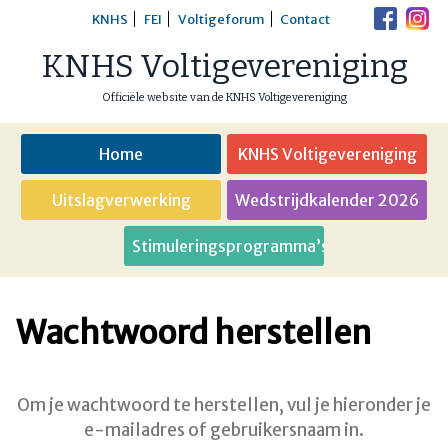
Skip
KNHS
FEI
Voltigeforum
Contact
to
KNHS Voltigevereniging
content
Officiële website van de KNHS Voltigevereniging
Home
KNHS Voltigevereniging
Uitslagverwerking
Wedstrijdkalender 2026
Stimuleringsprogramma’s
Wachtwoord herstellen
Om je wachtwoord te herstellen, vul je hieronder je
e-mailadres of gebruikersnaam in.