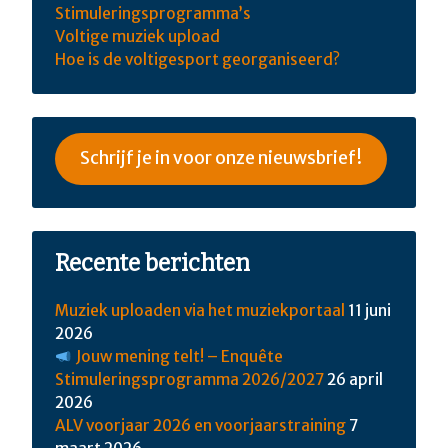
Stimuleringsprogramma’s
Voltige muziek upload
Hoe is de voltigesport georganiseerd?
Schrijf je in voor onze nieuwsbrief!
Recente berichten
Muziek uploaden via het muziekportaal
11 juni
2026
Jouw mening telt! – Enquête
Stimuleringsprogramma 2026/2027
26 april
2026
ALV voorjaar 2026 en voorjaarstraining
7