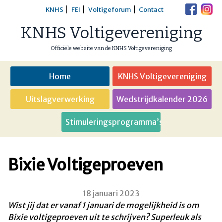
Skip
KNHS
FEI
Voltigeforum
Contact
to
KNHS Voltigevereniging
content
Officiële website van de KNHS Voltigevereniging
Home
KNHS Voltigevereniging
Uitslagverwerking
Wedstrijdkalender 2026
Stimuleringsprogramma’s
Bixie Voltigeproeven
18 januari 2023
Wist jij dat er vanaf 1 januari de mogelijkheid is om
Bixie voltigeproeven uit te schrijven? Superleuk als