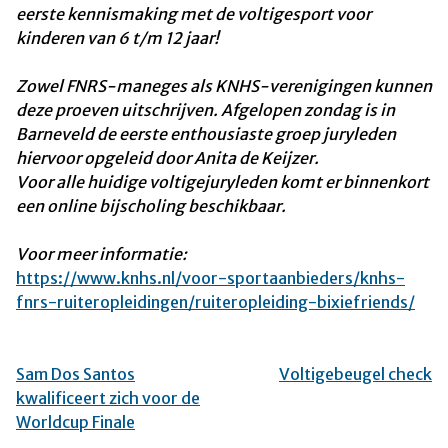
eerste kennismaking met de voltigesport voor
kinderen van 6 t/m 12 jaar!
Zowel FNRS-maneges als KNHS-verenigingen kunnen
deze proeven uitschrijven. Afgelopen zondag is in
Barneveld de eerste enthousiaste groep juryleden
hiervoor opgeleid door Anita de Keijzer.
Voor alle huidige voltigejuryleden komt er binnenkort
een online bijscholing beschikbaar.
Voor meer informatie:
https://www.knhs.nl/voor-sportaanbieders/knhs-
fnrs-ruiteropleidingen/ruiteropleiding-bixiefriends/
Sam Dos Santos
Voltigebeugel check
Bericht
kwalificeert zich voor de
navigatie
Worldcup Finale