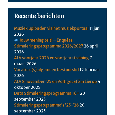
Recente berichten
Muziek uploaden via het muziekportaal
11 juni
2026
Jouw mening telt! – Enquête
Stimuleringsprogramma 2026/2027
26 april
2026
ALV voorjaar 2026 en voorjaarstraining
7
maart 2026
Vacature(s) algemeen bestuurslid
12 februari
2026
ALV 8 november ’25 en Voltigecafé in Lierop
4
oktober 2025
Data Stimuleringsprogramma 16+
20
september 2025
Stimuleringsprogramma’s ’25-’26
20
september 2025