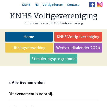
Skip
KNHS
FEI
Voltigeforum
Contact
to
KNHS Voltigevereniging
content
Officiële website van de KNHS Voltigevereniging
Home
KNHS Voltigevereniging
Uitslagverwerking
Wedstrijdkalender 2026
Stimuleringsprogramma’s
« Alle Evenementen
Dit evenement is voorbij.