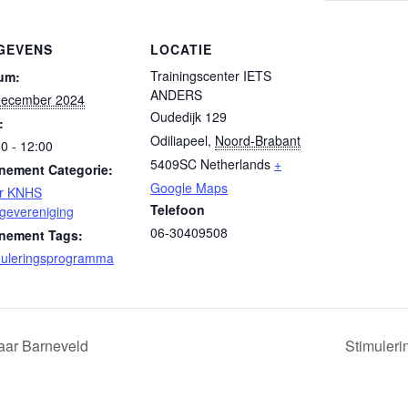
GEVENS
LOCATIE
Trainingscenter IETS
um:
ANDERS
december 2024
Oudedijk 129
:
Odiliapeel
,
Noord-Brabant
0 - 12:00
5409SC
Netherlands
+
nement Categorie:
Google Maps
r KNHS
Telefoon
igevereniging
06-30409508
nement Tags:
muleringsprogramma
aar Barneveld
Stimuler