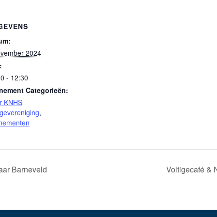
GEVENS
um:
ovember 2024
:
0 - 12:30
nement Categorieën:
r KNHS
igevereniging
,
nementen
aar Barneveld
Voltigecafé & 