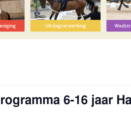
eniging
Uitslagverwerking
Wedstr
programma 6-16 jaar H