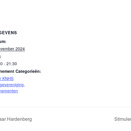
GEVENS
um:
ovember 2024
:
0 - 21:30
nement Categorieën:
r KNHS
igevereniging
,
nementen
aar Hardenberg
Stimule