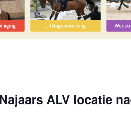
eniging
Uitslagverwerking
Wedstr
Najaars ALV locatie na