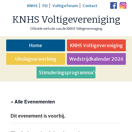
Skip
KNHS
FEI
Voltigeforum
Contact
to
KNHS Voltigevereniging
content
Officiële website van de KNHS Voltigevereniging
Home
KNHS Voltigevereniging
Uitslagverwerking
Wedstrijdkalender 2026
Stimuleringsprogramma’s
« Alle Evenementen
Dit evenement is voorbij.