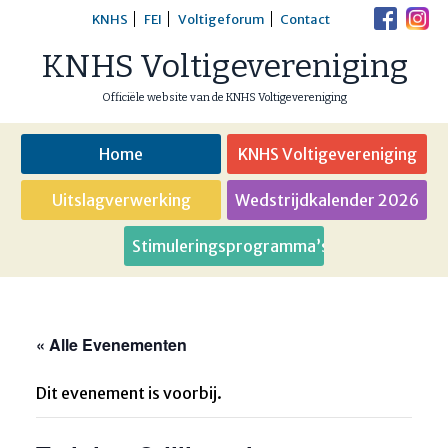
Skip
KNHS
FEI
Voltigeforum
Contact
to
KNHS Voltigevereniging
content
Officiële website van de KNHS Voltigevereniging
Home
KNHS Voltigevereniging
Uitslagverwerking
Wedstrijdkalender 2026
Stimuleringsprogramma’s
« Alle Evenementen
Dit evenement is voorbij.