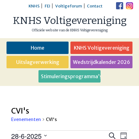
Skip
KNHS
FEI
Voltigeforum
Contact
to
KNHS Voltigevereniging
content
Officiële website van de KNHS Voltigevereniging
Home
KNHS Voltigevereniging
Uitslagverwerking
Wedstrijdkalender 2026
Stimuleringsprogramma’s
CVI's
Evenementen
CVI's
Evenementen
28-6-2025
Eveneme
Even
Zoeken
Dag