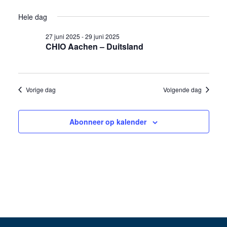
weer
Selecteer
in
Zoeken
Hele dag
een
navig
28
en
datum.
27 juni 2025
-
29 juni 2025
CHIO Aachen – Duitsland
juni
weergev
2025
navigati
Vorige dag
Volgende dag
Abonneer op kalender