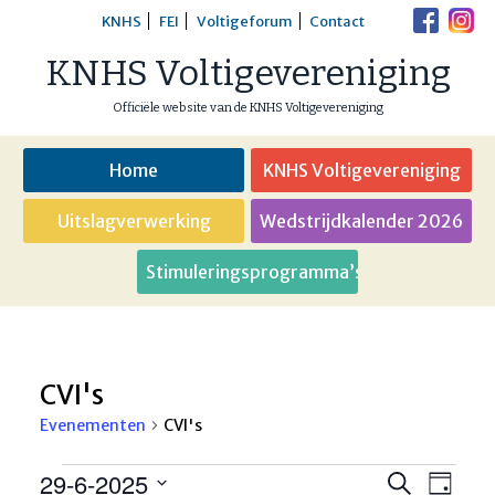
Skip
KNHS
FEI
Voltigeforum
Contact
to
KNHS Voltigevereniging
content
Officiële website van de KNHS Voltigevereniging
Home
KNHS Voltigevereniging
Uitslagverwerking
Wedstrijdkalender 2026
Stimuleringsprogramma’s
CVI's
Evenementen
CVI's
Evenementen
29-6-2025
Eveneme
Even
Zoeken
Dag