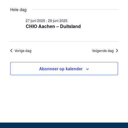
weer
Selecteer
in
Zoeken
Hele dag
een
navig
29
en
datum.
27 juni 2025
-
29 juni 2025
CHIO Aachen – Duitsland
juni
weergev
2025
navigati
Vorige dag
Volgende dag
Abonneer op kalender