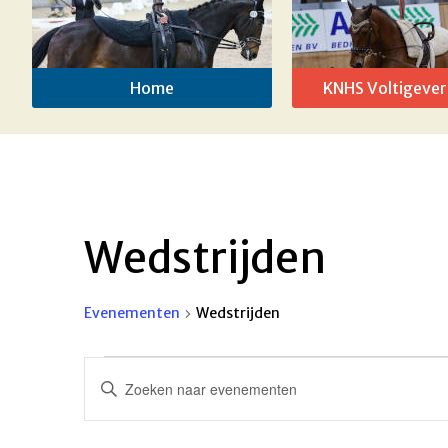
Home
KNHS Voltigever
Wedstrijden
Evenementen
Wedstrijden
Evenementen
Evenementen
Vul
in
Zoeken
een
keyword
3
en