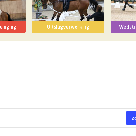
eniging
Uitslagverwerking
Wedstr
Z