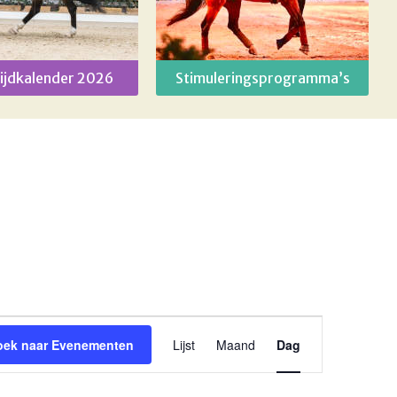
ijdkalender 2026
Stimuleringsprogramma’s
Evenement
oek naar Evenementen
Lijst
Maand
Dag
weergaven
navigatie