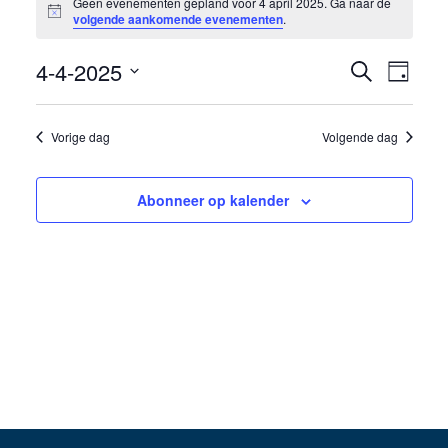
Geen evenementen gepland voor 4 april 2025. Ga naar de
Bericht
in
volgende aankomende evenementen
.
4
4-4-2025
Eveneme
Even
Zoeken
Dag
april
weer
Selecteer
Zoeken
een
navig
2025
Vorige dag
Volgende dag
en
datum.
weergev
Abonneer op kalender
navigati