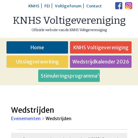
Skip
KNHS
FEI
Voltigeforum
Contact
to
KNHS Voltigevereniging
content
Officiële website van de KNHS Voltigevereniging
Home
KNHS Voltigevereniging
Uitslagverwerking
Wedstrijdkalender 2026
Stimuleringsprogramma’s
Wedstrijden
Evenementen
Wedstrijden
Evenementen