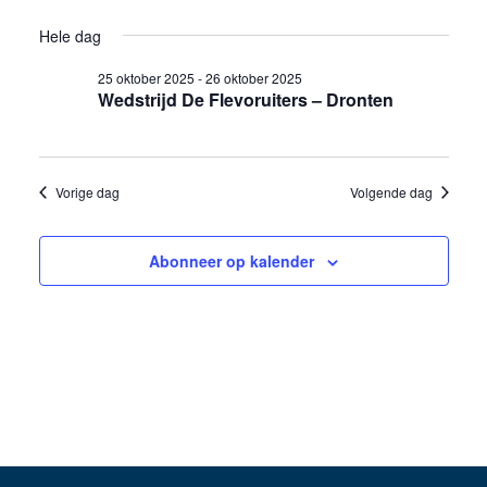
weer
Selecteer
in
Zoeken
Hele dag
een
navig
26
en
datum.
25 oktober 2025
-
26 oktober 2025
Wedstrijd De Flevoruiters – Dronten
oktober
weergev
2025
navigati
Vorige dag
Volgende dag
Abonneer op kalender