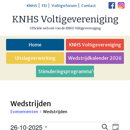
Skip
KNHS
FEI
Voltigeforum
Contact
to
KNHS Voltigevereniging
content
Officiële website van de KNHS Voltigevereniging
Home
KNHS Voltigevereniging
Uitslagverwerking
Wedstrijdkalender 2026
Stimuleringsprogramma’s
Wedstrijden
Evenementen
Wedstrijden
Evenementen
26-10-2025
Eveneme
Even
Zoeken
Dag