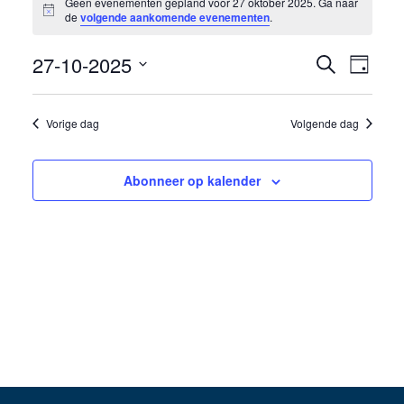
Geen evenementen gepland voor 27 oktober 2025. Ga naar
Bericht
in
de
volgende aankomende evenementen
.
27
27-10-2025
Eveneme
Even
Zoeken
Dag
oktober
weer
Selecteer
Zoeken
een
navig
2025
Vorige dag
Volgende dag
en
datum.
weergev
Abonneer op kalender
navigati