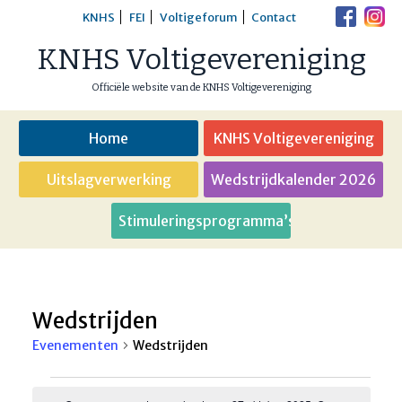
Skip
KNHS
FEI
Voltigeforum
Contact
to
KNHS Voltigevereniging
content
Officiële website van de KNHS Voltigevereniging
Home
KNHS Voltigevereniging
Uitslagverwerking
Wedstrijdkalender 2026
Stimuleringsprogramma’s
Wedstrijden
Evenementen
Wedstrijden
Evenementen