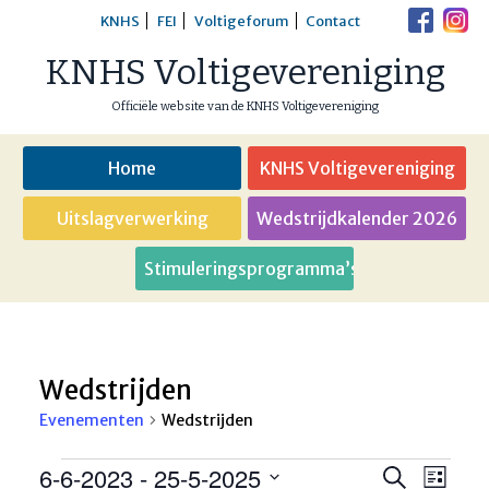
Skip
KNHS
FEI
Voltigeforum
Contact
to
KNHS Voltigevereniging
content
Officiële website van de KNHS Voltigevereniging
Home
KNHS Voltigevereniging
Uitslagverwerking
Wedstrijdkalender 2026
Stimuleringsprogramma’s
Wedstrijden
Evenementen
Wedstrijden
Evenementen
6-6-2023
 - 
25-5-2025
Eveneme
Even
Zoeken
Lijst