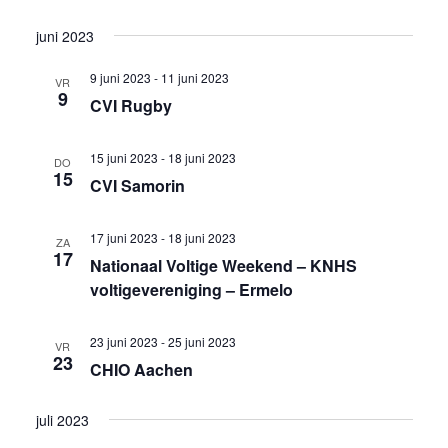
weer
Selecteer
Zoeken
juni 2023
een
navig
en
datum.
9 juni 2023
-
11 juni 2023
VR
weergev
9
CVI Rugby
navigati
15 juni 2023
-
18 juni 2023
DO
15
CVI Samorin
17 juni 2023
-
18 juni 2023
ZA
17
Nationaal Voltige Weekend – KNHS
voltigevereniging – Ermelo
23 juni 2023
-
25 juni 2023
VR
23
CHIO Aachen
juli 2023