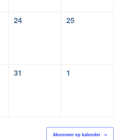
0
0
24
25
en,
evenementen,
evenementen,
0
0
31
1
en,
evenementen,
evenementen,
Abonneer op kalender