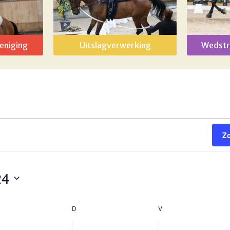
eniging
Uitslagverwerking
Wedstr
Z
24
OENSDAG
D
DONDERDAG
V
VRIJDAG