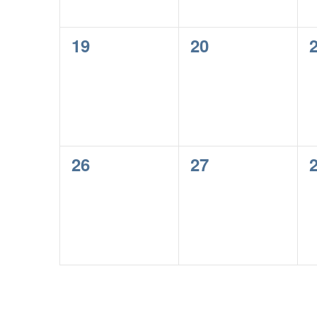
0
0
19
20
evenementen,
evenementen,
0
0
26
27
evenementen,
evenementen,