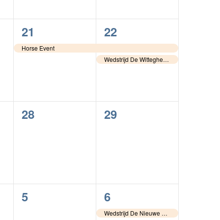
1
2
21
22
en,
evenement,
evenementen,
Horse Event
Wedstrijd De Wittegheit – Odiliapeel
0
0
28
29
en,
evenementen,
evenementen,
0
1
5
6
en,
evenementen,
evenement,
Wedstrijd De Nieuwe Heuvel – Lunteren