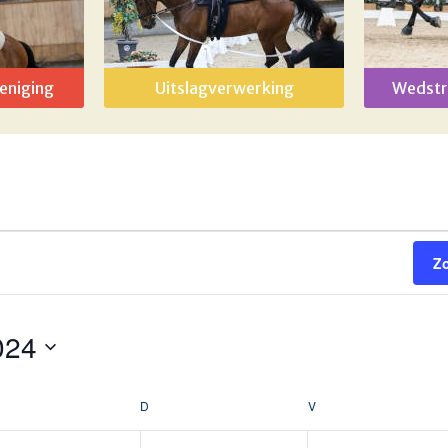
eniging
Uitslagverwerking
Wedstr
Z
024
OENSDAG
D
DONDERDAG
V
VRIJDAG