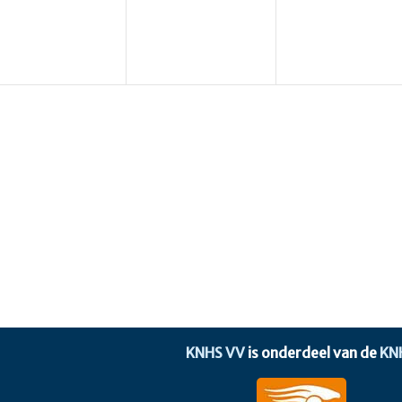
KNHS VV
is onderdeel van de
KN