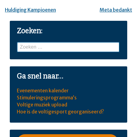
Huldiging Kampioenen
Meta bedankt
Bericht
navigatie
Zoeken:
Zoeken
naar:
Ga snel naar…
Evenementen kalender
Stimuleringsprogramma’s
Voltige muziek upload
Hoe is de voltigesport georganiseerd?