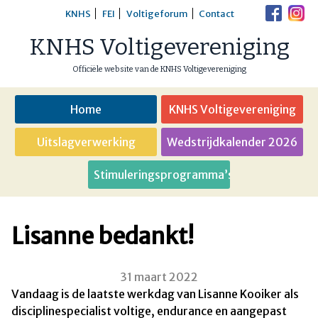
Skip
KNHS
FEI
Voltigeforum
Contact
to
KNHS Voltigevereniging
content
Officiële website van de KNHS Voltigevereniging
Home
KNHS Voltigevereniging
Uitslagverwerking
Wedstrijdkalender 2026
Stimuleringsprogramma’s
Lisanne bedankt!
31 maart 2022
Vandaag is de laatste werkdag van Lisanne Kooiker als
disciplinespecialist voltige, endurance en aangepast