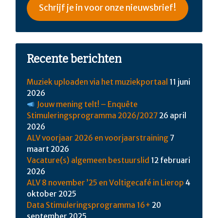
Schrijf je in voor onze nieuwsbrief!
Recente berichten
Muziek uploaden via het muziekportaal
11 juni
2026
Jouw mening telt! – Enquête
Stimuleringsprogramma 2026/2027
26 april
2026
ALV voorjaar 2026 en voorjaarstraining
7
maart 2026
Vacature(s) algemeen bestuurslid
12 februari
2026
ALV 8 november ’25 en Voltigecafé in Lierop
4
oktober 2025
Data Stimuleringsprogramma 16+
20
september 2025