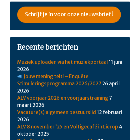
Schrijf je in voor onze nieuwsbrief!
Recente berichten
Muziek uploaden via het muziekportaal
11 juni
2026
Jouw mening telt! – Enquête
Stimuleringsprogramma 2026/2027
26 april
2026
ALV voorjaar 2026 en voorjaarstraining
7
maart 2026
Vacature(s) algemeen bestuurslid
12 februari
2026
ALV 8 november ’25 en Voltigecafé in Lierop
4
oktober 2025