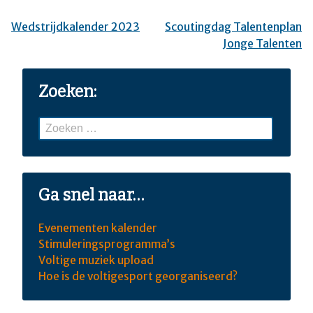
Wedstrijdkalender 2023
Scoutingdag Talentenplan
Bericht
Jonge Talenten
navigatie
Zoeken:
Zoeken
naar:
Ga snel naar…
Evenementen kalender
Stimuleringsprogramma’s
Voltige muziek upload
Hoe is de voltigesport georganiseerd?