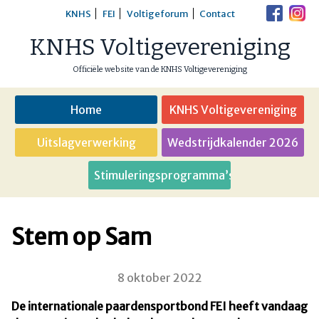
Skip
KNHS
FEI
Voltigeforum
Contact
to
KNHS Voltigevereniging
content
Officiële website van de KNHS Voltigevereniging
Home
KNHS Voltigevereniging
Uitslagverwerking
Wedstrijdkalender 2026
Stimuleringsprogramma’s
Stem op Sam
8 oktober 2022
De internationale paardensportbond FEI heeft vandaag