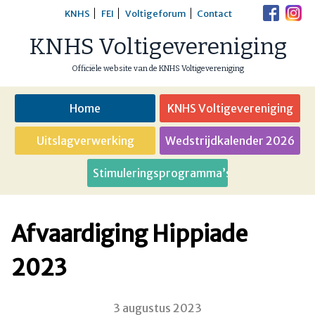
Skip
KNHS
FEI
Voltigeforum
Contact
to
KNHS Voltigevereniging
content
Officiële website van de KNHS Voltigevereniging
Home
KNHS Voltigevereniging
Uitslagverwerking
Wedstrijdkalender 2026
Stimuleringsprogramma’s
Afvaardiging Hippiade
2023
3 augustus 2023