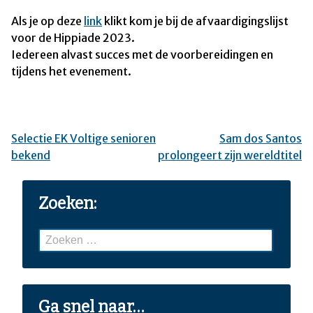
Als je op deze
link
klikt kom je bij de afvaardigingslijst
voor de Hippiade 2023.
Iedereen alvast succes met de voorbereidingen en
tijdens het evenement.
Selectie EK Voltige senioren
Sam dos Santos
Bericht
bekend
prolongeert zijn wereldtitel
navigatie
Zoeken:
Zoeken
naar:
Ga snel naar…