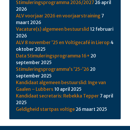
Stimuleringsprogramma 2026/2027
26 april
2026
ALV voorjaar 2026 en voorjaarstraining
7
maart 2026
Vacature(s) algemeen bestuurslid
12 februari
2026
ALV 8 november ’25 en Voltigecafé in Lierop
4
oktober 2025
Data Stimuleringsprogramma 16+
20
september 2025
Stimuleringsprogramma’s ’25-’26
20
september 2025
Kandidaat algemeen bestuurslid: Inge van
Gaalen – Lubbers
10 april 2025
Kandidaat secretaris: Rebekka Tepper
7 april
2025
Geldigheid startpas voltige
26 maart 2025