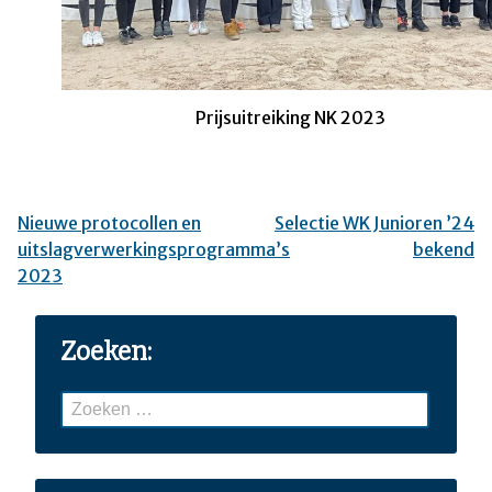
Prijsuitreiking NK 2023
Nieuwe protocollen en
Selectie WK Junioren ’24
Bericht
uitslagverwerkingsprogramma’s
bekend
navigatie
2023
Zoeken:
Zoeken
naar: