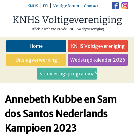
Skip
KNHS
FEI
Voltigeforum
Contact
to
KNHS Voltigevereniging
content
Officiële website van de KNHS Voltigevereniging
Home
KNHS Voltigevereniging
Uitslagverwerking
Wedstrijdkalender 2026
Stimuleringsprogramma’s
Annebeth Kubbe en Sam
dos Santos Nederlands
Kampioen 2023