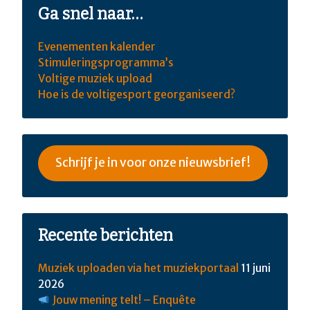
Ga snel naar…
Evenementen kalender
Stimuleringsprogramma’s
Voltige muziek upload
Hoe is de voltigesport georganiseerd?
Schrijf je in voor onze nieuwsbrief!
Recente berichten
Muziek uploaden via het muziekportaal
11 juni
2026
Jouw mening telt! – Enquête