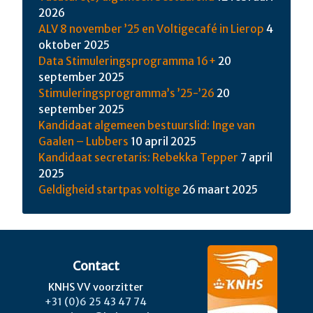
2026
ALV 8 november ’25 en Voltigecafé in Lierop
4
oktober 2025
Data Stimuleringsprogramma 16+
20
september 2025
Stimuleringsprogramma’s ’25-’26
20
september 2025
Kandidaat algemeen bestuurslid: Inge van
Gaalen – Lubbers
10 april 2025
Kandidaat secretaris: Rebekka Tepper
7 april
2025
Geldigheid startpas voltige
26 maart 2025
Contact
KNHS VV voorzitter
+31 (0)6 25 43 47 74