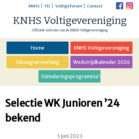
Skip
KNHS
FEI
Voltigeforum
Contact
to
KNHS Voltigevereniging
content
Officiële website van de KNHS Voltigevereniging
Home
KNHS Voltigevereniging
Uitslagverwerking
Wedstrijdkalender 2026
Stimuleringsprogramma’s
Selectie WK Junioren ’24
bekend
3 juni 2023