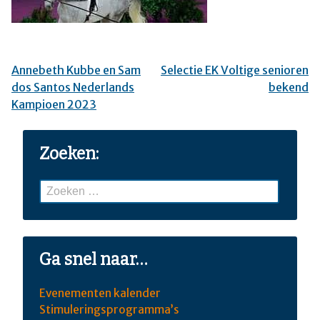
Annebeth Kubbe en Sam
Selectie EK Voltige senioren
Bericht
dos Santos Nederlands
bekend
navigatie
Kampioen 2023
Zoeken:
Zoeken
naar:
Ga snel naar…
Evenementen kalender
Stimuleringsprogramma’s