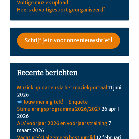
Voltige muziek upload
Hoe is de voltigesport georganiseerd?
Schrijf je in voor onze nieuwsbrief!
Recente berichten
Muziek uploaden via het muziekportaal
11 juni
2026
Jouw mening telt! – Enquête
Stimuleringsprogramma 2026/2027
26 april
2026
ALV voorjaar 2026 en voorjaarstraining
7
maart 2026
Vacature(s) algemeen bestuurslid
12 februari