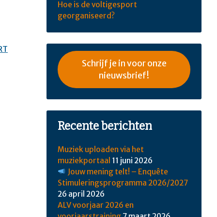
Hoe is de voltigesport
georganiseerd?
RT
Schrijf je in voor onze
nieuwsbrief!
Recente berichten
Muziek uploaden via het
muziekportaal
11 juni 2026
Jouw mening telt! – Enquête
Stimuleringsprogramma 2026/2027
26 april 2026
ALV voorjaar 2026 en
voorjaarstraining
7 maart 2026