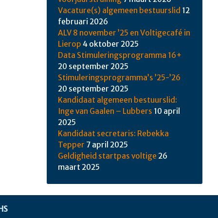
Vacature(s) algemeen bestuurslid
12
februari 2026
ALV 8 november ’25 en Voltigecafé in
Lierop
4 oktober 2025
Data Stimuleringsprogramma 16+
20 september 2025
Stimuleringsprogramma’s ’25-’26
20 september 2025
Kandidaat algemeen bestuurslid:
Inge van Gaalen – Lubbers
10 april
2025
Kandidaat secretaris: Rebekka
Tepper
7 april 2025
Geldigheid startpas voltige
26
maart 2025
HS