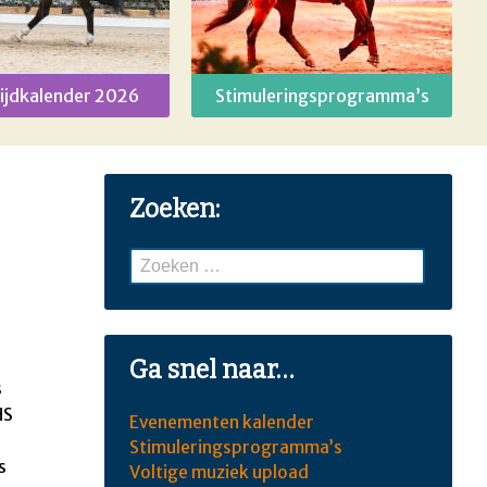
ijdkalender 2026
Stimuleringsprogramma’s
Zoeken:
Zoeken
naar:
Ga snel naar…
s
HS
Evenementen kalender
Stimuleringsprogramma’s
s
Voltige muziek upload