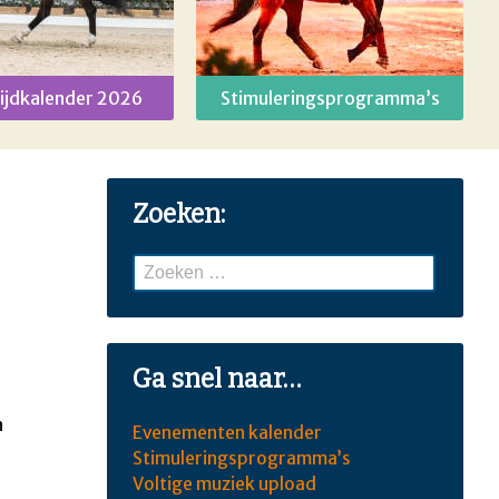
ijdkalender 2026
Stimuleringsprogramma’s
Zoeken:
Zoeken
naar:
Ga snel naar…
n
Evenementen kalender
Stimuleringsprogramma’s
Voltige muziek upload