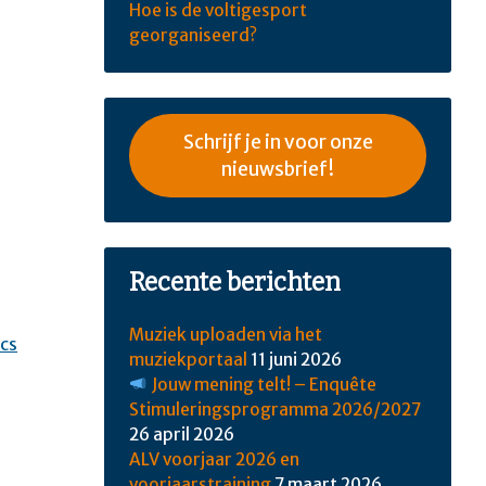
Hoe is de voltigesport
georganiseerd?
Schrijf je in voor onze
nieuwsbrief!
Recente berichten
Muziek uploaden via het
ics
muziekportaal
11 juni 2026
Jouw mening telt! – Enquête
Stimuleringsprogramma 2026/2027
26 april 2026
ALV voorjaar 2026 en
voorjaarstraining
7 maart 2026