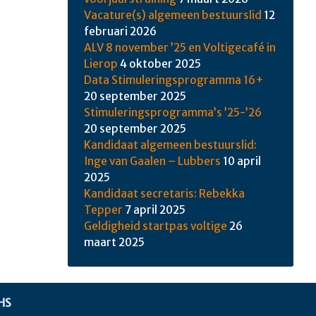
Vacature(s) algemeen bestuurslid
12
februari 2026
ALV 8 november ’25 en Voltigecafé in
Lierop
4 oktober 2025
Data Stimuleringsprogramma 16+
20 september 2025
Stimuleringsprogramma’s ’25-’26
20 september 2025
Kandidaat algemeen bestuurslid:
Inge van Gaalen – Lubbers
10 april
2025
Kandidaat secretaris: Rebekka
Tepper
7 april 2025
Geldigheid startpas voltige
26
maart 2025
HS