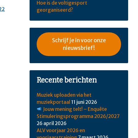
Hoe is de voltigesport
22
georganiseerd?
Schrijf je in voor onze
nieuwsbrief!
Recente berichten
Muziek uploaden via het
muziekportaal
11 juni 2026
Jouw mening telt! – Enquête
Stimuleringsprogramma 2026/2027
26 april 2026
ALV voorjaar 2026 en
voorjaarstraining
7 maart 2026