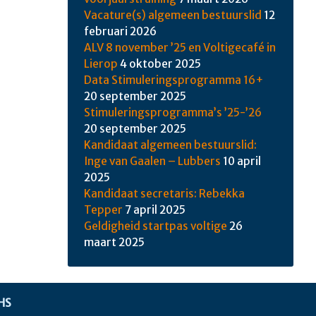
Vacature(s) algemeen bestuurslid
12
februari 2026
ALV 8 november ’25 en Voltigecafé in
Lierop
4 oktober 2025
Data Stimuleringsprogramma 16+
20 september 2025
Stimuleringsprogramma’s ’25-’26
20 september 2025
Kandidaat algemeen bestuurslid:
Inge van Gaalen – Lubbers
10 april
2025
Kandidaat secretaris: Rebekka
Tepper
7 april 2025
Geldigheid startpas voltige
26
maart 2025
HS