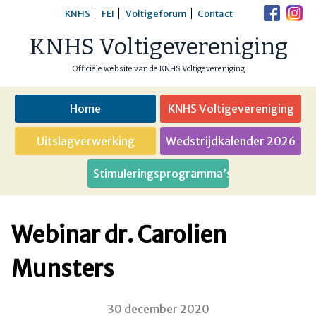
Skip
KNHS
FEI
Voltigeforum
Contact
to
KNHS Voltigevereniging
content
Officiële website van de KNHS Voltigevereniging
Home
KNHS Voltigevereniging
Uitslagverwerking
Wedstrijdkalender 2026
Stimuleringsprogramma’s
Webinar dr. Carolien
Munsters
30 december 2020