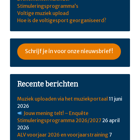
Stimuleringsprogramma’s
Voltige muziek upload
Hoe is de voltigesport georganiseerd?
Schrijf je in voor onze nieuwsbrief!
Recente berichten
Muziek uploaden via het muziekportaal
11 juni
2026
Jouw mening telt! – Enquête
Stimuleringsprogramma 2026/2027
26 april
2026
ALV voorjaar 2026 en voorjaarstraining
7