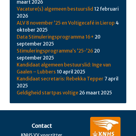
maart 2026
Vacature(s) algemeen bestuurslid
12 februari
2026
ALV 8 november ’25 en Voltigecafé in Lierop
4
oktober 2025
Data Stimuleringsprogramma 16+
20
september 2025
Stimuleringsprogramma’s ’25-’26
20
september 2025
Kandidaat algemeen bestuurslid: Inge van
Gaalen – Lubbers
10 april 2025
Kandidaat secretaris: Rebekka Tepper
7 april
2025
Geldigheid startpas voltige
26 maart 2025
Contact
KNHS VV voorzitter