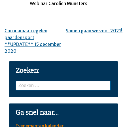
Webinar Carolien Munsters
Coronamaatregelen
Samen gaan we voor 2021!
Bericht
paardensport
navigatie
**UPDATE** 15 december
2020
Zoeken:
Zoeken
naar:
Ga snel naar…
Evenementen kalender