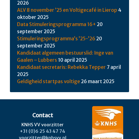
2026
ALV 8 november ’25 en Voltigecafé in Lierop
4
oktober 2025
Data Stimuleringsprogramma 16+
20
september 2025
Stimuleringsprogramma’s ’25-’26
20
september 2025
Kandidaat algemeen bestuurslid: Inge van
Gaalen – Lubbers
10 april 2025
Kandidaat secretaris: Rebekka Tepper
7 april
2025
Geldigheid startpas voltige
26 maart 2025
Contact
KNHS VV voorzitter
+31 (0)6 25 43 47 74
voorzitter@knhsvv.nl