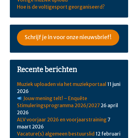
Hoe is de voltigesport georganiseerd?
Schrijf je in voor onze nieuwsbrief!
Recente berichten
Muziek uploaden via het muziekportaal
11 juni
2026
Jouw mening telt! – Enquête
Stimuleringsprogramma 2026/2027
26 april
2026
ALV voorjaar 2026 en voorjaarstraining
7
maart 2026
Vacature(s) algemeen bestuurslid
12 februari