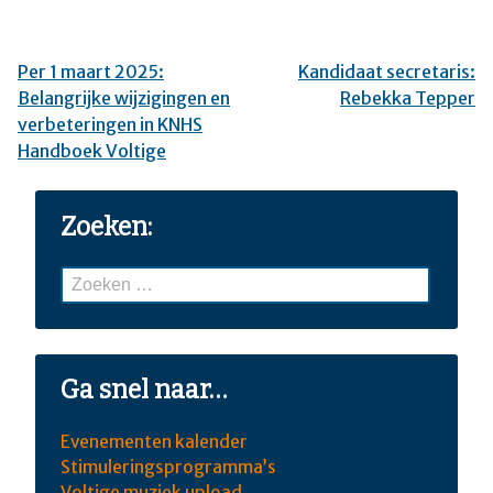
Per 1 maart 2025:
Kandidaat secretaris:
Bericht
Belangrijke wijzigingen en
Rebekka Tepper
navigatie
verbeteringen in KNHS
Handboek Voltige
Zoeken:
Zoeken
naar:
Ga snel naar…
Evenementen kalender
Stimuleringsprogramma’s
Voltige muziek upload