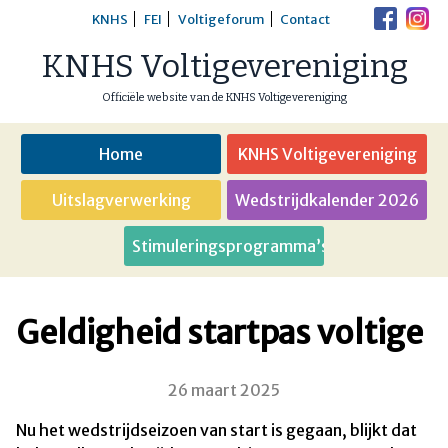
Skip
KNHS
FEI
Voltigeforum
Contact
to
KNHS Voltigevereniging
content
Officiële website van de KNHS Voltigevereniging
Home
KNHS Voltigevereniging
Uitslagverwerking
Wedstrijdkalender 2026
Stimuleringsprogramma’s
Geldigheid startpas voltige
26 maart 2025
Nu het wedstrijdseizoen van start is gegaan, blijkt dat