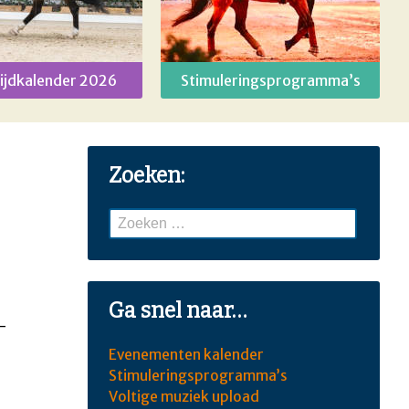
ijdkalender 2026
Stimuleringsprogramma’s
Zoeken:
Zoeken
naar:
Ga snel naar…
-
Evenementen kalender
Stimuleringsprogramma’s
Voltige muziek upload