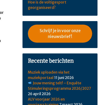
Hoe is de voltigesport
georganiseerd?
oor
n
Schrijf je in voor onze
nieuwsbrief!
n
Recente berichten
Muziek uploaden via het
muziekportaal
11 juni 2026
Jouw mening telt! – Enquête
Stimuleringsprogramma 2026/2027
26 april 2026
ALV voorjaar 2026 en
voorjaarstraining
7 maart 2026