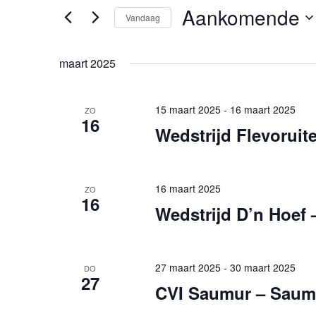
in.
Aankomende
Vandaag
weergeven
Zoek
voor
Selecteer
navigatie
Evenementen
een
maart 2025
met
datum.
keyword.
15 maart 2025
-
16 maart 2025
ZO
16
Wedstrijd Flevoruit
16 maart 2025
ZO
16
Wedstrijd D’n Hoef 
27 maart 2025
-
30 maart 2025
DO
27
CVI Saumur – Saum