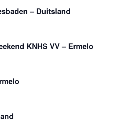
esbaden – Duitsland
Weekend KNHS VV – Ermelo
rmelo
land