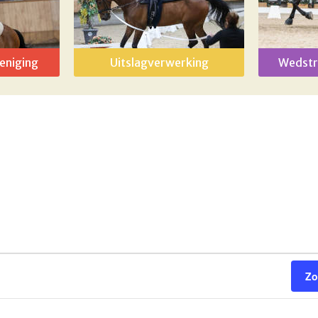
eniging
Uitslagverwerking
Wedstr
Zo