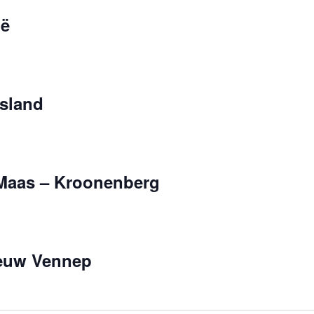
ië
sland
 Maas – Kroonenberg
ieuw Vennep