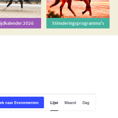
ijdkalender 2026
Stimuleringsprogramma’s
Evenement
ek naar Evenementen
Lijst
Maand
Dag
weergaven
navigatie