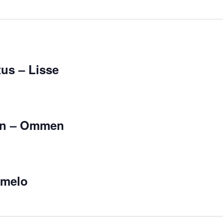
tus – Lisse
ijn – Ommen
rmelo