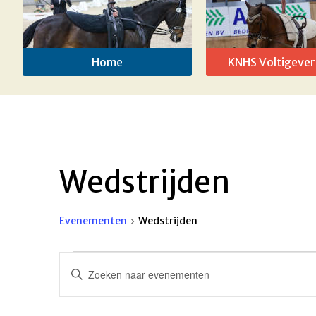
Home
KNHS Voltigever
Wedstrijden
Evenementen
Wedstrijden
Evenementen
Evenementen
Vul
Zoeken
een
keyword
en