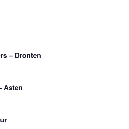
ers – Dronten
– Asten
ur