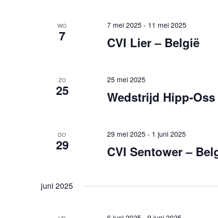
7 mei 2025
-
11 mei 2025
WO
7
CVI Lier – België
25 mei 2025
ZO
25
Wedstrijd Hipp-Oss 
29 mei 2025
-
1 juni 2025
DO
29
CVI Sentower – Bel
juni 2025
6 juni 2025
-
9 juni 2025