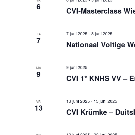
VR
6
CVI-Masterclass Wi
7 juni 2025
-
8 juni 2025
ZA
7
Nationaal Voltige 
9 juni 2025
MA
9
CVI 1* KNHS VV – E
13 juni 2025
-
15 juni 2025
VR
13
CVI Krümke – Duits
19 juni 2025
-
22 juni 2025