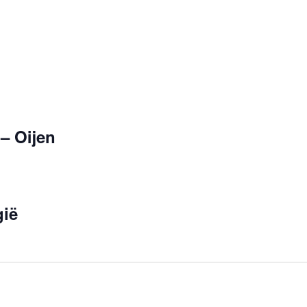
– Oijen
gië