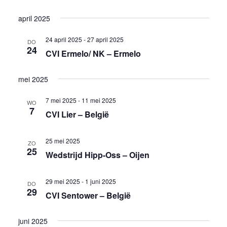
weer
Selecteer
Zoeken
april 2025
een
navig
en
datum.
24 april 2025
-
27 april 2025
DO
weergev
24
CVI Ermelo/ NK – Ermelo
navigati
mei 2025
7 mei 2025
-
11 mei 2025
WO
7
CVI Lier – België
25 mei 2025
ZO
25
Wedstrijd Hipp-Oss – Oijen
29 mei 2025
-
1 juni 2025
DO
29
CVI Sentower – België
juni 2025