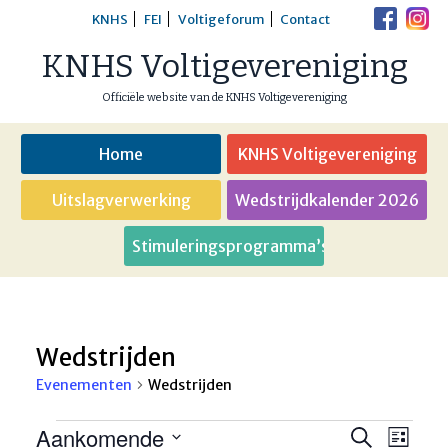
Skip
KNHS
FEI
Voltigeforum
Contact
to
KNHS Voltigevereniging
content
Officiële website van de KNHS Voltigevereniging
Home
KNHS Voltigevereniging
Uitslagverwerking
Wedstrijdkalender 2026
Stimuleringsprogramma’s
Wedstrijden
Evenementen
Wedstrijden
Evenementen
Aankomende
Eveneme
Even
Zoeken
Lijst