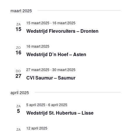
weer
Selecteer
Zoeken
maart 2025
een
navig
en
datum.
15 maart 2025
-
16 maart 2025
ZA
weergev
15
Wedstrijd Flevoruiters – Dronten
navigati
16 maart 2025
ZO
16
Wedstrijd D’n Hoef – Asten
27 maart 2025
-
30 maart 2025
DO
27
CVI Saumur – Saumur
april 2025
5 april 2025
-
6 april 2025
ZA
5
Wedstrijd St. Hubertus – Lisse
12 april 2025
ZA