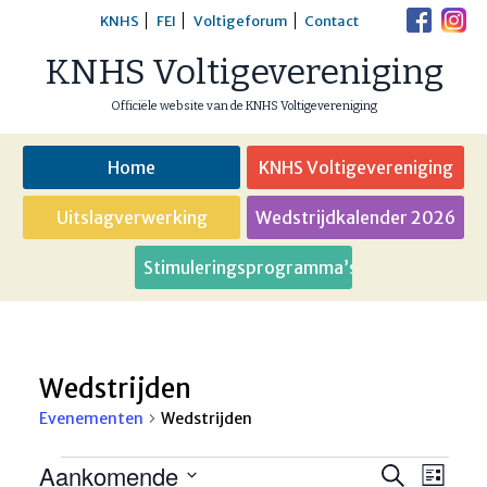
Skip
KNHS
FEI
Voltigeforum
Contact
to
KNHS Voltigevereniging
content
Officiële website van de KNHS Voltigevereniging
Home
KNHS Voltigevereniging
Uitslagverwerking
Wedstrijdkalender 2026
Stimuleringsprogramma’s
Wedstrijden
Evenementen
Wedstrijden
Evenementen
Aankomende
Eveneme
Even
Zoeken
Lijst