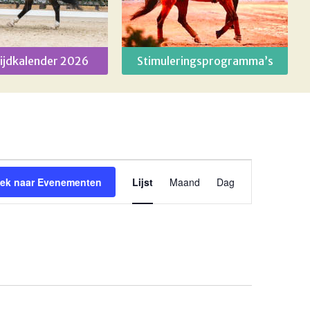
ijdkalender 2026
Stimuleringsprogramma’s
Evenement
ek naar Evenementen
Lijst
Maand
Dag
weergaven
navigatie