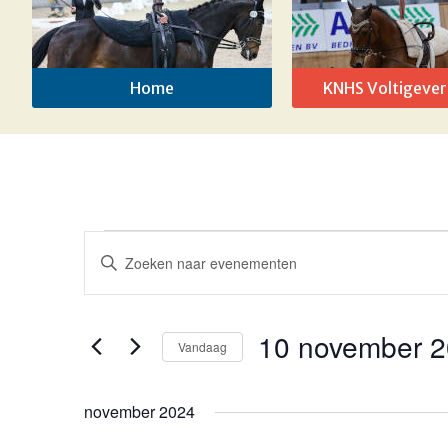
Home
KNHS Voltigever
Evenementen
Evenementen
Vul
Zoeken
een
keyword
en
in.
10 november 
Vandaag
weergeven
Zoek
voor
Selecteer
navigatie
Evenementen
een
november 2024
met
datum.
keyword.