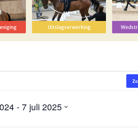
eniging
Uitslagverwerking
Wedstr
Zo
2024
 - 
7 juli 2025